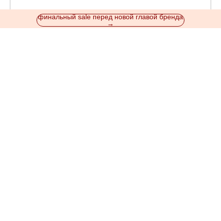
финальный sale перед новой главой бренда
→
c l u b
Disvior Club: промокод -10% за подписку на рассылку