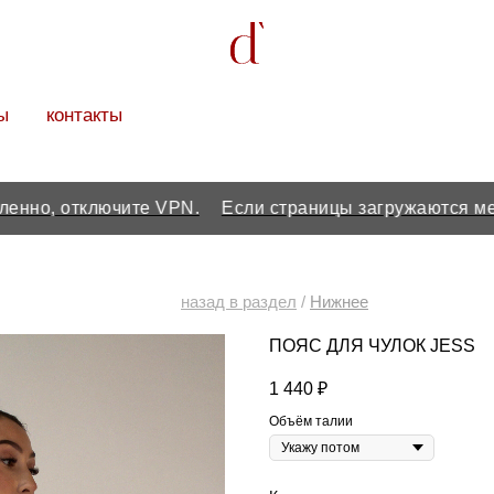
ы
контакты
 отключите VPN.
Если страницы загружаются медленно
назад в раздел
/
Нижнее
бельё
ПОЯС ДЛЯ ЧУЛОК JESS
1 440
₽
Объём талии