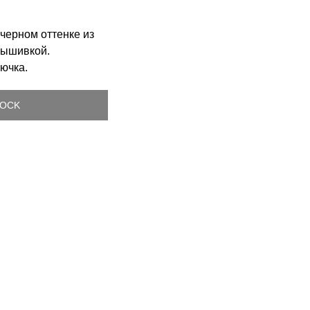
-черном оттенке из
вышивкой.
рючка.
TOCK
 Publishing