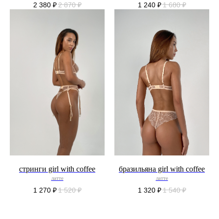
2 380
₽
2 870
₽
1 240
₽
1 680
₽
стринги girl with coffee
бразильяна girl with coffee
латте
латте
1 270
₽
1 520
₽
1 320
₽
1 540
₽