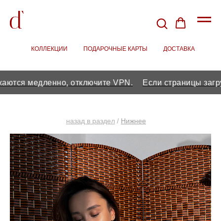
КОЛЛЕКЦИИ
/
ПОДАРОЧНЫЕ КАРТЫ
/
ДОСТАВКА
я медленно, отключите VPN.
Если страницы загружаю
назад в раздел
/
Нижнее
бельё